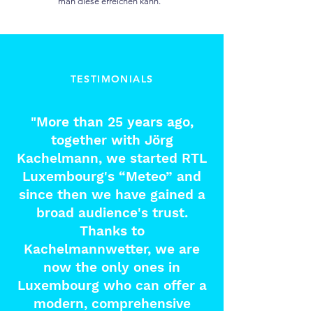
man diese erreichen kann.
TESTIMONIALS
"More than 25 years ago,
together with Jörg
Kachelmann, we started RTL
Luxembourg's “Meteo” and
since then we have gained a
broad audience's trust.
Thanks to
Kachelmannwetter, we are
now the only ones in
Luxembourg who can offer a
modern, comprehensive